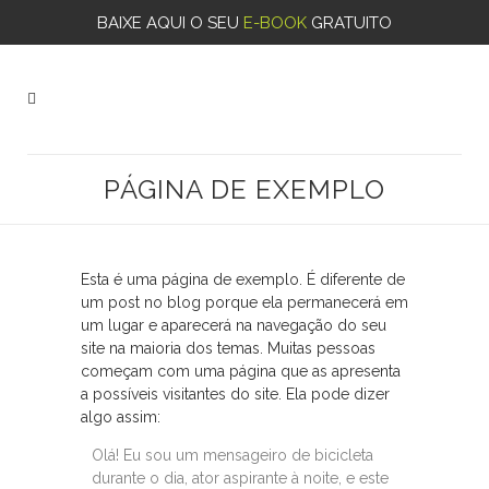
BAIXE AQUI O SEU
E-BOOK
GRATUITO
PÁGINA DE EXEMPLO
Esta é uma página de exemplo. É diferente de
um post no blog porque ela permanecerá em
um lugar e aparecerá na navegação do seu
site na maioria dos temas. Muitas pessoas
começam com uma página que as apresenta
a possíveis visitantes do site. Ela pode dizer
algo assim:
Olá! Eu sou um mensageiro de bicicleta
durante o dia, ator aspirante à noite, e este